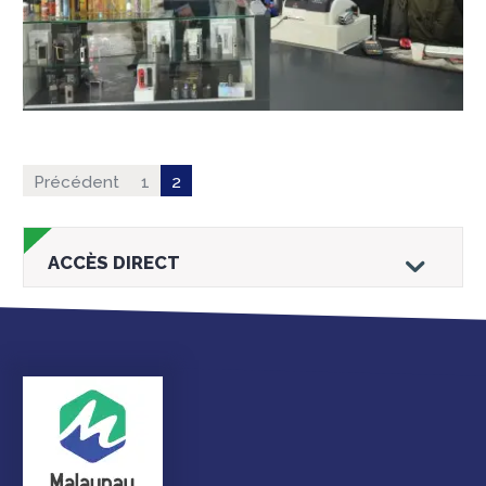
Précédent
1
2
ACCÈS DIRECT
Droits et
Vos services en
Annuaire des
démarches
ligne
services et
équipements de la
ville