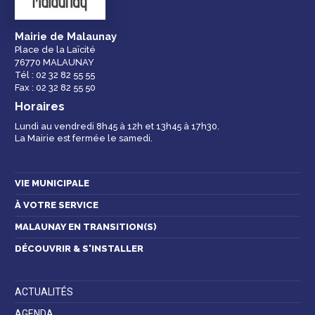
Mairie de Malaunay
Place de la Laïcité
76770 MALAUNAY
Espace famille
Malaunay, je
Numéros
Tél : 02 32 82 55 55
participe !
d'urgence
Fax : 02 32 82 55 50
Horaires
Lundi au vendredi 8h45 à 12h et 13h45 à 17h30.
La Mairie est fermée le samedi.
Contactez-nous
VIE MUNICIPALE
À VOTRE SERVICE
MALAUNAY EN TRANSITION(S)
DÉCOUVRIR & S'INSTALLER
ACTUALITÉS
AGENDA